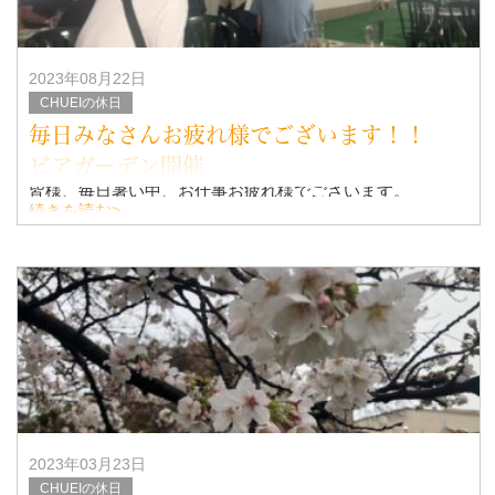
2023年08月22日
CHUEIの休日
毎日みなさんお疲れ様でございます！！
ビアガーデン開催
皆様、毎日暑い中、お仕事お疲れ様でございます。
続きを読む>
この暑さを乗り切るべく暑気払いの会を都ホテルのビアガ
ーデンを開催いたしました
日時 8月21日(月) 19時～
場所 みやこ
2023年03月23日
CHUEIの休日