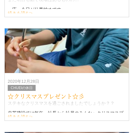
一応、今日が仕事納めです。
続きを読む>
車両の清掃、重機の清掃、社内の掃除等をしました
今年も沢山の皆様にお世話になり本当にありがとうござい
ました。
2020年12月28日
CHUEIの休日
☆クリスマスプレゼント☆彡
ステキなクリスマスを過ごされましたでしょうか？？
忠英建設では毎年、社長から社員のみんなへクリスマスプ
続きを読む>
レゼントにカニとハムをいただきます♪
我が家では・・・子供たちがカニの足を取り合いをしなが