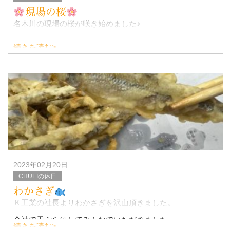
現場の桜
名木川の現場の桜が咲き始めました♪
続きを読む>
京都の桜の満開予想は3月27日と聞きました^_^
コロナ禍だったためずいぶんとお花見に行けてないけれ
ど…緩和されつつあるので
今年こそお
2023年02月20日
CHUEIの休日
わかさぎ
Ｋ工業の社長よりわかさぎを沢山頂きました。
会社で天ぷらにしてみんなでいただきました。
続きを読む>