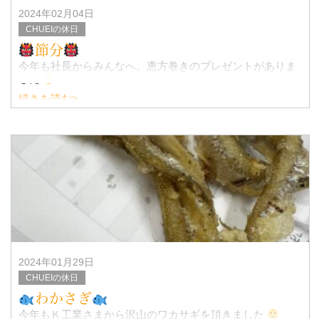
2024年02月04日
CHUEIの休日
節分
今年も社長からみんなへ。恵方巻きのプレゼントがありま
した
続きを読む>
節分は、旧暦の立春が新年であったため、その前の
日に邪気を払う目的ではじまったのが由来とされて
おり、現在の大晦日のような日であったと
2024年01月29日
CHUEIの休日
わかさぎ
今年もＫ工業さまから沢山のワカサギを頂きました