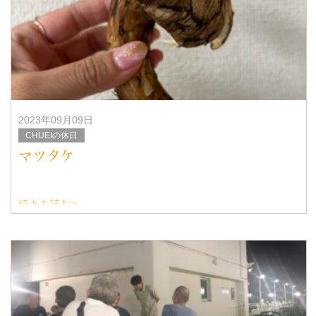
秋は美味しい食べ物がたくさんあるので
嬉しい
2023年09月09日
CHUEIの休日
マツタケ
続きを読む>
天高く馬肥ゆる秋
まだまだ暑いけれど朝夕は確実に秋になってきましたね。
秋には美味しいものがてんこ盛り！
魚も油が乗って美味しくなり梨や栗、マツタ