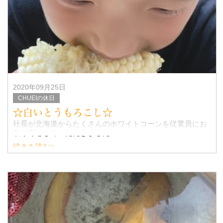
ら食べていました☆
2020年09月25日
CHUEIの休日
☆白いとうもろこし☆
社長が北海道からたくさんのホワイトコーンを従業員にお
取り寄せしていただきました♪
続きを読む>
そのままたべても良し、少しボイルしても良し♪
とっても甘くておいしかったです☆
うちの子たちも1本ペロリと食べちゃい