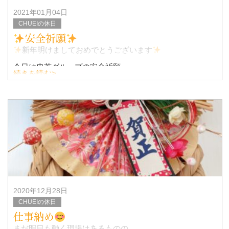
2021年01月04日
CHUEIの休日
安全祈願
新年明けましておめでとうございます
今日は忠英グループの安全祈願。
続きを読む>
2020年12月28日
CHUEIの休日
仕事納め
まだ明日も動く現場はあるものの…