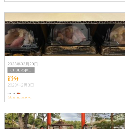
とても美味しかったです♡
ありがとうございます
IMG_8150
2023年02月20日
CHUEIの休日
節分
2023年2月3日
節分
続きを読む>
節分は「立春」の前日にあたりますが、立春は暦の上で春
が始まる季節のこと。つまり、節分は冬の終わりの日で翌
日から新しい季節が始まる区切りの日となります。
&