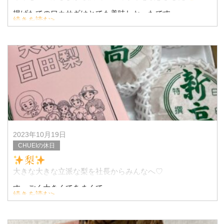
揚げたてのワカサギはとても美味しかったです。
続きを読む>
毎年ありがとうございます。
魚類は漢字で表記すると魚編の漢字が多い中
2023年10月19日
CHUEIの休日
梨
大きな大きな立派な梨を社長からみんなへ♡
すーごく大きくてあまくて
続きを読む>
食べ応えのある梨でした！！
子たちと美味しくいただきました。