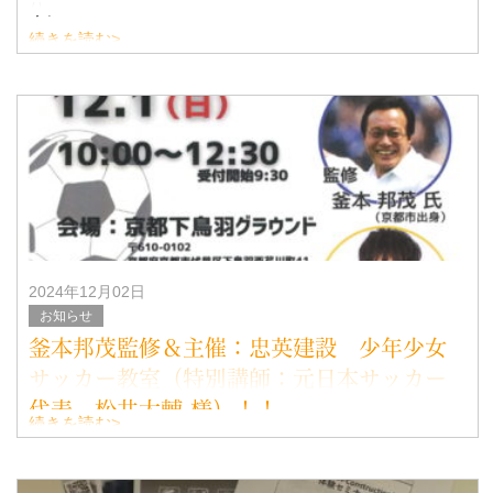
り、
続きを読む>
なかなか条件が揃わず、やっと取得条件が整い、
ISO9001・14001認証を
取得することになり、無事にISO9001・14001を取得出来ま
した！！&
2024年12月02日
お知らせ
釜本邦茂監修＆主催：忠英建設 少年少女
サッカー教室（特別講師：元日本サッカー
代表 松井大輔 様）！！
続きを読む>
12/1（日）京都下鳥羽グラウンドにて、忠英建設主催の少
年少女サッカー教室が開催されました
監修：釜本邦茂 様