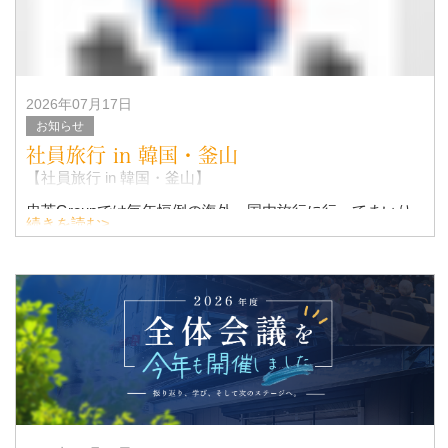
2026年07月17日
お知らせ
社員旅行 in 韓国・釜山
【社員旅行 in 韓国・釜山】
忠英Groupでは毎年恒例の海外・国内旅行に行ってまいり
続きを読む>
ました！！
今年の社員旅行は、韓国・釜山へ2泊3日で行ってきまし
た！