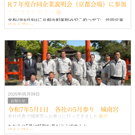
R７年度合同企業説明会（京都会場）に参加
してきました！！
令和7年6月4日に京都市勧業館みやこめっせで、合同企業
説明会に行っていました！！
続きを読む>
初の合同企業説明なので、ハラハラ・ドキドキ うん～な
にをどうすればいいかの連続でしたǶ
2025年05月09日
お知らせ
令和7年5月1日 各社の5月参り 城南宮
各社代表で城南宮へお参りに行ってきました
ちなみに5月は特別な月だそうです！！
続きを読む>