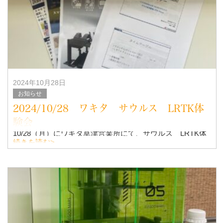
なんと
特別講師：元日本サッカー代表に、松井大輔
2024年10月28日
お知らせ
2024/10/28 ワキタ サウルス LRTK体
験会
10/28（月）にワキタ草津営業所にて、サウルス LRTK体
験会に行ってきました！！
続きを読む>
サウルスはバックホウなどの機械を無人で運転！
重機に後付けできる汎用遠隔操縦装置と、
iPhonで点群が出来る、