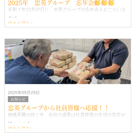
2025年 忠英グループ 忘年会
令和７年12月27日に、忠英グループの忘年会をおこないま
した！！
続きを読む>
いつもお世話になっているBOSSCLUB 様
ありがとうございます！
2025年09月29日
お知らせ
忠英グループから社員皆様へ応援！！
物価高騰が続く中、会社の成長は社員皆様の生活の安定が
あってこそ、
続きを読む>
との考えの元、日頃の感謝の気持ちと、皆様の生活を応援