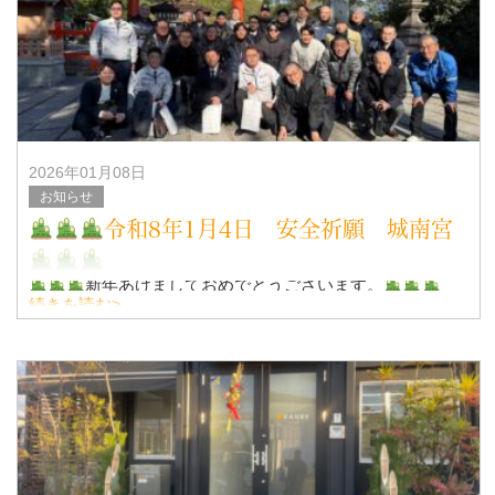
また、特別講師として、松井 大輔選手も来て頂きました。
&nb
2026年01月08日
お知らせ
令和8年1月4日 安全祈願 城南宮
新年あけましておめでとうございます。
続きを読む>
本年よろしくお願い