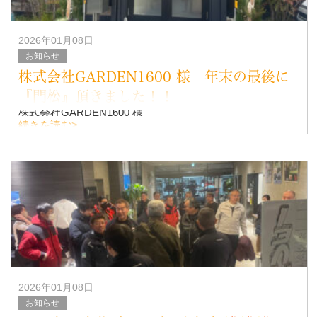
2026年01月08日
お知らせ
株式会社GARDEN1600 様 年末の最後に
『門松』頂きました！！
株式会社GARDEN1600 様
続きを読む>
いつもお仕事ありがとうございます。
また毎年、立派な門松を作成して、設置して頂きありがと
うございます！！
m(__)m
&nb
2026年01月08日
お知らせ