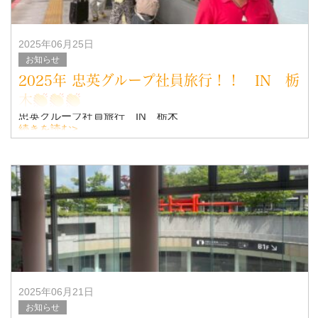
2025年06月25日
お知らせ
2025年 忠英グループ社員旅行！！ IN 栃
木
忠英グループ社員旅行 IN 栃木
続きを読む>
2025年 6/13（金）～6/15（日）の2泊3日の社員旅行が開
催されました！！
旅行の行程
1日目
日光東照宮参拝、二荒神社、大谷資料
2025年06月21日
お知らせ