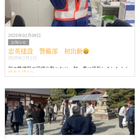
2025年02月08日
お知らせ
忠英建設 警備部 初出動
2025年2月1日
初の警備部の現場出勤となり、朝一番に撮影しました！！
続きを読む>
本人も現場へは初で、ドキドキしてましたが頑張ってきて
欲しいです。
ちなみに忠英建設は、終身雇用として現場作