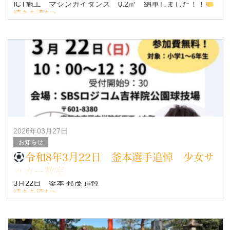
ICT施工 マシンガイダンス 0.2㎥ 納車しました！！
続きを読む>
社長とワキタ木村さんとのツーショット！！
2026年03月27日
お知らせ
令和8年3月22日 釜本選手追悼 少女サ
ッカー教室
3月22日 釜本 邦茂 追悼
続きを読む>
釜本企画 様 開催
今年も、少年少女サッカー教室のスポンサーとして、ご参
加させて頂きました。