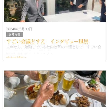
2024年09月09日
お知らせ
すごい会議どすえ インタビュー風景
去年から、始動している社内改革の一環として、すごい会
議どすえをおこなってます。
続きを読む>
すごい会議どすえのホームページから抜粋
↓
『指示を待つだけだった社員が意識を変え、自ら会社のた
めに考え、動き、結果を