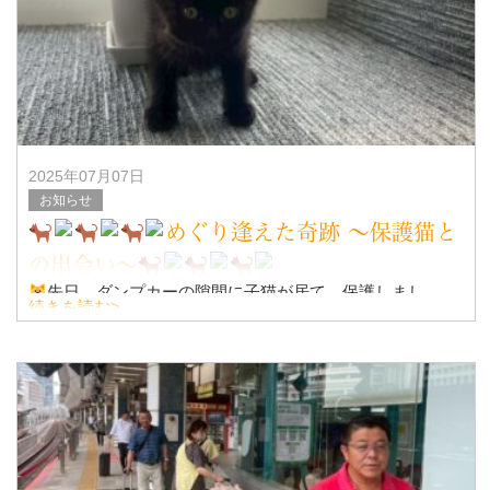
2025年07月07日
お知らせ
めぐり逢えた奇跡 〜保護猫と
の出会い〜
先日、ダンプカーの隙間に子猫が居て、保護しまし
続きを読む>
た！！
なんだかんだで、正式に忠英グループの『社員』笑とな
りました！！
今後は、インスタグラム等にアップして、