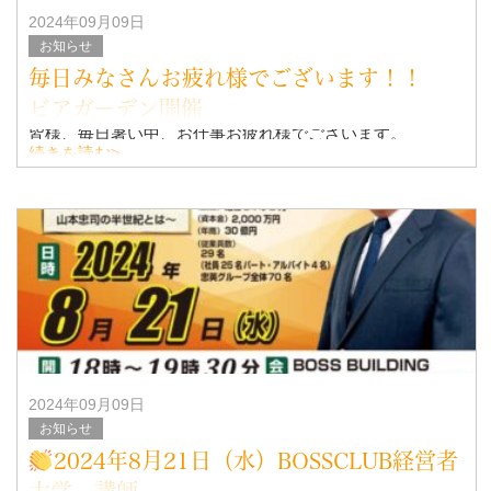
2024年09月09日
お知らせ
毎日みなさんお疲れ様でございます！！
ビアガーデン開催
皆様、毎日暑い中、お仕事お疲れ様でございます。
続きを読む>
この暑さを乗り切るべく暑気払いの会を都ホテルのビアガ
ーデンを開催致しました。
去年と同じ場所となります。
日時 9月5日(木) 19時～
2024年09月09日
お知らせ
2024年8月21日（水）BOSSCLUB経営者