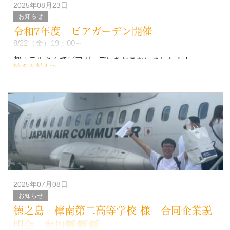
2025年08月23日
お知らせ
令和7年度 ビアガーデン開催
8/22（金）19：00～
都ホテルさんでビアガーデンをおこないました！！
続きを読む>
たぶん(-_-;) 都ホテルさん、今年で3回目だと・・・
年々、老化現象がひどくなる笑
&n
2025年07月08日
お知らせ
徳之島 樟南第二高等学校 様 合同企業説
明会 参加