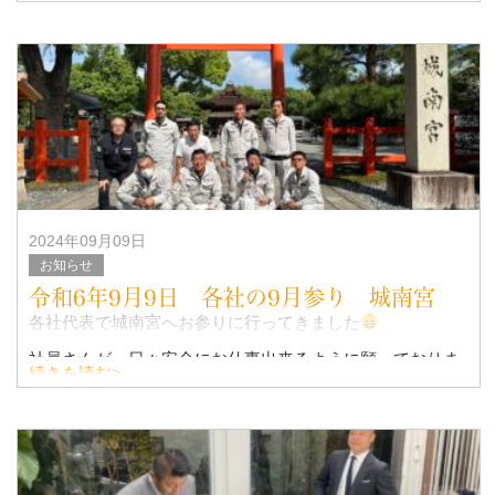
なんと初めての県外からの学生さんの会社見学となります
2024年09月09日
お知らせ
令和6年9月9日 各社の9月参り 城南宮
各社代表で城南宮へお参りに行ってきました
社員さんが、日々安全にお仕事出来るように願っておりま
続きを読む>
す！！
ご安全に