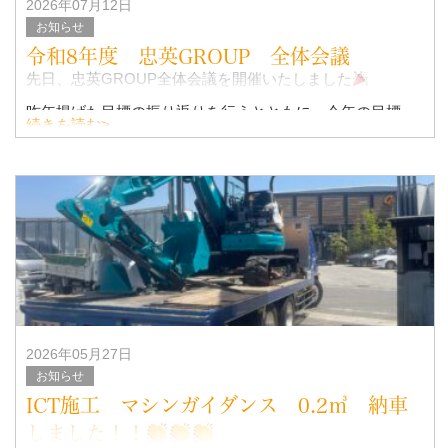
2026年07月12日
お知らせ
令和8年度 忠英GROUP 全体会議
先日、忠英GROUP全体会議を開催いたしました
昨年掲げた目標の振り返りを行うとともに、今年の目標、
続きを読む>
そして5年後・10年後を見据えた未来について、社員一人
ひとりが改めて考える大切な時間となりました！！
2026年05月27日
お知らせ
ICT施工 マシンガイダンス 0.2㎥ 納車
しました！！