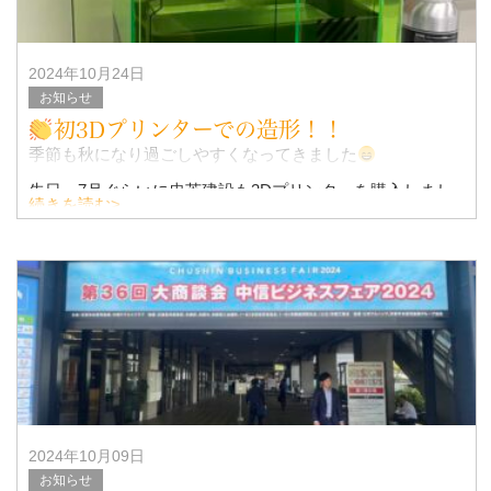
2024年10月24日
お知らせ
初3Dプリンターでの造形！！
季節も秋になり過ごしやすくなってきました
先日、7月ぐらいに忠英建設も3Dプリンターを購入しまし
続きを読む>
た
FDM方式・光造形方式・レーザー方式・
2024年10月09日
お知らせ