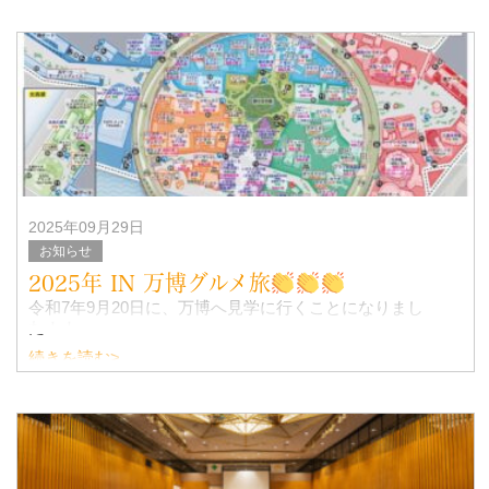
したいという
社長の思いを込め新米をお配りしました！！
2025年09月29日
お知らせ
2025年 IN 万博グルメ旅
令和7年9月20日に、万博へ見学に行くことになりまし
た！！
続きを読む>
福利厚生で社員旅行に行けてない方、1階の事務の方、建築
物を見学したい方を募りました
スケージュール
・須磨シーワールド