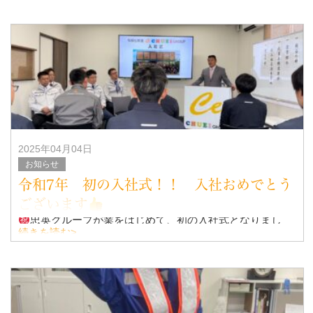
・引用
『城南宮の「正五九参り」とは、正月（1月）、5月、9月
の3つの月に神様に、
2025年04月04日
お知らせ
令和7年 初の入社式！！ 入社おめでとう
ございます
忠英グループが業をはじめて、初の入社式となりまし
た！！
続きを読む>
なんと！！ 今年の入社式は、6名
