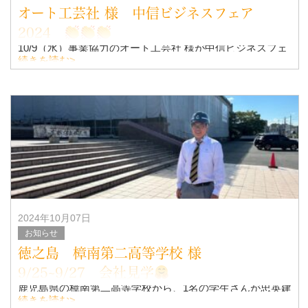
オート工芸社 様 中信ビジネスフェア
2024
10/9（水）事業協力のオート工芸社 様が中信ビジネスフェ
アに、
続きを読む>
出店されているとの事で、お伺いしました！！
ちゃんと居られました笑
&n
2024年10月07日
お知らせ
徳之島 樟南第二高等学校 様
9/25~9/27 会社見学
鹿児島県の樟南第二高等学校から、1名の学生さんが忠英建
設へ会社訪問に来て頂きました
続きを読む>