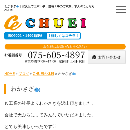
わかさぎ
｜伏見区で土木工事、舗装工事のご依頼、求人のことなら
CHUEI
ISO9001・14001認証
！詳しくはコチラ！
HOME
»
ブログ
»
CHUEIの休日
»
わかさぎ
わかさぎ
Ｋ工業の社長よりわかさぎを沢山頂きました。
会社で天ぷらにしてみんなでいただきました。
とても美味しかったです♡