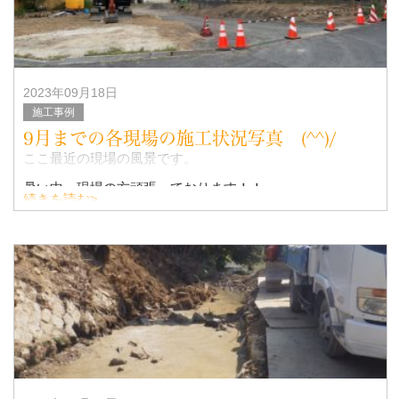
2023年09月18日
施工事例
9月までの各現場の施工状況写真 (^^)/
ここ最近の現場の風景です。
暑い中、現場の方頑張っております！！
続きを読む>
4月～9月末までは、造成工事が多く従業員さん遊ばず助か
りました。
今後は公共工事もどんどん増えて、繫忙期に