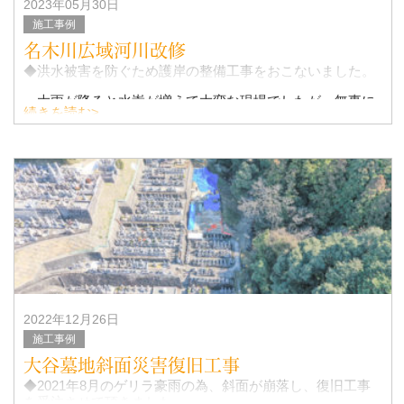
2023年05月30日
施工事例
名木川広域河川改修
◆洪水被害を防ぐため護岸の整備工事をおこないました。
大雨が降ると水嵩が増えて大変な現場でしたが、無事に
続きを読む>
施工が終える事が出来ました。
2022年12月26日
施工事例
大谷墓地斜面災害復旧工事
◆2021年8月のゲリラ豪雨の為、斜面が崩落し、復旧工事
を受注させて頂きました。