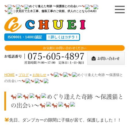
めぐり逢えた奇跡 〜保護猫との出会い〜
｜伏見区で土木工事、舗装工事のご依頼、求人のことならCHUEI
ISO9001・14001認証
！詳しくはコチラ！
HOME
»
ブログ
»
お知らせ
»
めぐり逢えた奇跡 〜保護猫と
の出会い〜
めぐり逢えた奇跡 〜保護猫と
の出会い〜
先日、ダンプカーの隙間に子猫が居て、保護しました！！