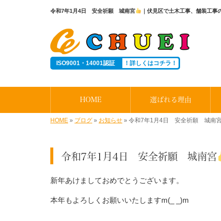
令和7年1月4日 安全祈願 城南宮
｜伏見区で土木工事、舗装工事の
ISO9001・14001認証
！詳しくはコチラ！
HOME
選ばれる理由
HOME
»
ブログ
»
お知らせ
»
令和7年1月4日 安全祈願 城南
令和7年1月4日 安全祈願 城南宮
新年あけましておめでとうございます。
本年もよろしくお願いいたしますm(_ _)m