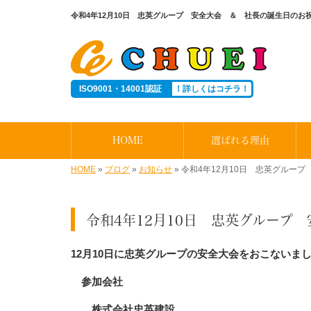
令和4年12月10日 忠英グループ 安全大会 ＆ 社長の誕生日のお
ISO9001・14001認証
！詳しくはコチラ！
HOME
選ばれる理由
HOME
»
ブログ
»
お知らせ
»
令和4年12月10日 忠英グルー
令和4年12月10日 忠英グルー
12月10日に忠英グループの安全大会をおこないま
参加会社
株式会社忠英建設